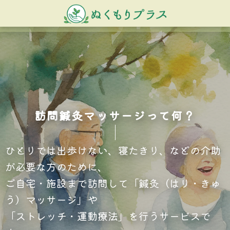
訪
問
鍼
灸
マ
ッ
サ
ー
ジ
っ
て
何
？
ひとりでは出歩けない、寝たきり、などの介助
が必要な方のために、
ご自宅・施設まで訪問して「鍼灸（はり・きゅ
う）マッサージ」や
「ストレッチ・運動療法」を行うサービスで